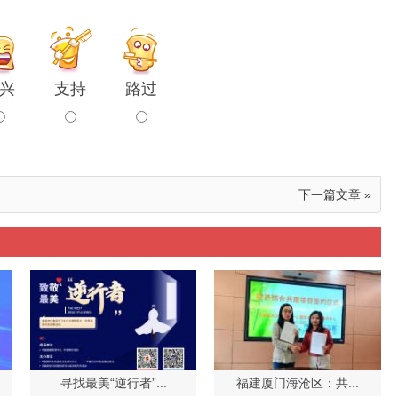
兴
支持
路过
下一篇文章 »
寻找最美“逆行者”...
福建厦门海沧区：共...