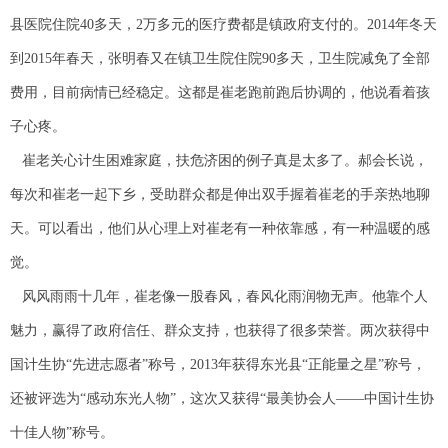
县医院住院40多天，2万多元的医疗费都是镇政府支付的。2014年冬天
到2015年春天，张明春又在镇卫生院住院90多天，卫生院减免了全部
费用，目前病情已经稳定。这都是崔老跑前跑后协调的，他说看着孩
子心疼。
崔老关心计生困难家庭，扶危济困的例子真是太多了。郝会长说，
每次和崔老一起下乡，受助群众都是伸出双手握着崔老的手亲热地聊
天。可以看出，他们从心理上对崔老有一种依靠感，有一种温暖的感
觉。
风风雨雨十几年，崔老像一股春风，春风化雨润物无声。他靠个人
魅力，赢得了政府信任、群众支持，也获得了很多荣誉。两次获得中
国计生协“先进志愿者”称号，2013年获得东光县“正能量之星”称号，
还被评选为“感动东光人物”，这次又获得“最美协会人——中国计生协
十佳人物”称号。