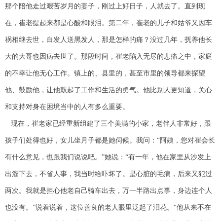
那个陪他走过艰苦岁月的妻子，刚过上好日子，人就去了。直到现
在，崔老提起来都是心酸和眼泪。第二年，崔老的儿子和姑爷又因车
祸相继去世，白发人送黑发人，那是怎样的痛？没过几年，抚养他长
大的大哥也因病去世了。那段时间，崔老陷入无尽的悲痛之中，家庭
的不幸让他无心工作。镇上的、县里的，甚至市里的领导都来探望
他、鼓励他，让他鼓起了工作和生活的勇气。他比别人更知道，关心
和支持对身在困境当中的人有多么重要。
现在，崔老家已经重新组建了三个美满的小家，老伴人非常好，跟
孩子们处得也好，女儿坐月子都是她伺候。我问：“阿姨，您对崔会长
有什么意见，也跟我们说说吧。”她说：“有一年，他在家里从沙发上
出溜下去，不省人事，我当时给吓坏了。是心脏的毛病，后来又犯过
两次。我就是担心他老自己骑车出去，万一半路出点事，身边连个人
也没有。”说着说着，这位善良的老人眼里泛起了泪花。“他从来不在