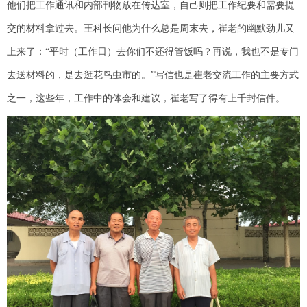
他们把工作通讯和内部刊物放在传达室，自己则把工作纪要和需要提
交的材料拿过去。王科长问他为什么总是周末去，崔老的幽默劲儿又
上来了：“平时（工作日）去你们不还得管饭吗？再说，我也不是专门
去送材料的，是去逛花鸟虫市的。”写信也是崔老交流工作的主要方式
之一，这些年，工作中的体会和建议，崔老写了得有上千封信件。