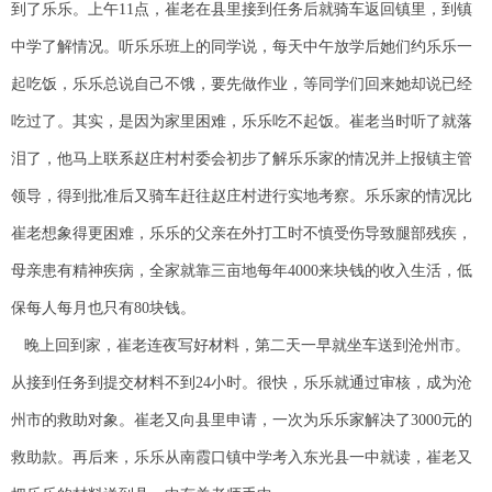
到了乐乐。上午11点，崔老在县里接到任务后就骑车返回镇里，到镇
中学了解情况。听乐乐班上的同学说，每天中午放学后她们约乐乐一
起吃饭，乐乐总说自己不饿，要先做作业，等同学们回来她却说已经
吃过了。其实，是因为家里困难，乐乐吃不起饭。崔老当时听了就落
泪了，他马上联系赵庄村村委会初步了解乐乐家的情况并上报镇主管
领导，得到批准后又骑车赶往赵庄村进行实地考察。乐乐家的情况比
崔老想象得更困难，乐乐的父亲在外打工时不慎受伤导致腿部残疾，
母亲患有精神疾病，全家就靠三亩地每年4000来块钱的收入生活，低
保每人每月也只有80块钱。
晚上回到家，崔老连夜写好材料，第二天一早就坐车送到沧州市。
从接到任务到提交材料不到24小时。很快，乐乐就通过审核，成为沧
州市的救助对象。崔老又向县里申请，一次为乐乐家解决了3000元的
救助款。再后来，乐乐从南霞口镇中学考入东光县一中就读，崔老又