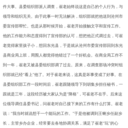
件大事。县委组织部派人调查，崔老始终说这是自己的个人行为，与
领导和组织无关。由于此事一时无法解决，组织部就把他送到沧州市
委宣传部帮忙。也是从那时候开始，崔老开始接触文字和宣传工作。
他的工作能力和态度得到了宣传部的认可，想把他正式调过去，可崔
老觉得家里孩子小，想回东光县，于是就从沧州市委宣传部回到东光
县商业局上班，周围人都觉得他错过了一个好机会。在商业局工作不
到一年，崔老又被县委组织部调了过去。原来，在调查那场冲突时组
织部就已经“看上”他了。对于崔老来说，这真是坏事变成了好事。在
县委组织部工作一段时间后，崔老跟随领导下到胡集乡担任秘书，一
跟就是三年，这段经历被大家认为是“降格”，可崔老不在乎。后来这
位领导调任县委书记，问崔老对自己接下来的工作有什么打算。崔老
说：“我当时就说想干一个能玩的工作。”于是他被调到王喇乡任副乡
长，主管乡办企业，经常要去各地协调关系，满足了崔老“玩”的心