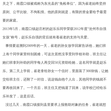
关之下，南霞口镇被戏称为东光县的“免检单位”。因为崔老始终坚持
原则、公平比较、不徇私情。他的原则就是，有限的资金要给予最需
要的家庭。
2013年5月，南霞口镇赵庄村的赵乐乐同学荣获2012年度“沧州市自强
女孩”称号，赵乐乐自强的背后就有着崔老的支持与关爱。
事情要追溯到2009年的一天，崔老的孙女放学回家告诉他，她们班
上有个同学家里特别困难，可这次居然没享受到学校补助，班主任让
她们班拿到补助的同学每人再交回50元资助给她，这名同学就是赵乐
乐。第二天上学前，崔老拿给孙女一个信封，里面装了300块钱，让她
交给班主任，还附了一封信，说这钱由他个人出，其他同学的钱就不
要再收回来了。一个月后，班主任又把钱退了回来，说学校已经给乐
乐补发了，这是后话。
没过几天，南霞口镇接到县里要求上报救助对象的任务，崔老就想