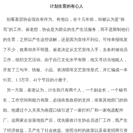
计划生育的有心人
别看基层协会现在有作为、有地位，在十几年前，却被认为是“挨
骂”的工作。崔老想，协会是为群众的生产生活服务，而不是限制他们
的生育，之所以产生这些误解，还是因为宣传不到位。可传单报纸发
了不少，效果却并不明显。崔老决定从文艺宣传入手，去各村做动员
工作，组织文艺活动。由于自己文化水平有限，他又寻访当地能人，
开发了三句半、快板、小品、表演唱等文艺宣传形式，并汇编成一本
91页、1.3万字、41个节目的小册子。
另一方面，崔老认为，计生协只有两个人，一个副会长，一个秘书
长，工作空间和能力有限，必须依靠政府的支持，依靠其他部门的协
助。他通过个人关系为南霞口镇引进了一家灯杆厂和一家电器配件
厂。这两家企业落地投产后，优先吸收计生协会员进厂工作，既产生
了经济效益，又产生了社会效益。按照当时的政策以及崔老招商引资