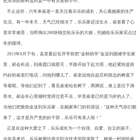
把乐乐的材料送到县一中有关老师手中。
不止这些，六年来崔老一直关注着乐乐的成长，关心着她家的生产
生活。有一年冬天，天气已经很冷了，乐乐家还没生火，崔老看了心
里非常难受，当即掏出200块钱交给乐乐的大娘，托她给乐乐家买点过
冬的煤球。
2013年8月下旬，县里要赶在开学前把“金秋助学”金送到困难学生家
里，郝会长说，到南霞口镇那天，半路开始下起大雨，他赶紧给提前
约好的崔老打电话，问他到哪儿了。崔老说他在赵庄村路边的树底下
等着呢。等他们赶到了，看见崔老站在树下，两脚泥，身上直往下滴
答水。郝会长心里顿时觉得过意不去，毕竟崔老已经是70岁的人了。
当他们把救助金送到乐乐家，在她家串门的邻居说：“这种天气你们都
来了，这才是共产党的好干部，乐乐可有亲人啦！”
正是在这种大爱之下，乐乐成长为一个自强、自爱、自立的孩子。
今年高考后，乐乐被廊坊燕京职业技术学院录取了，她第一时间给崔