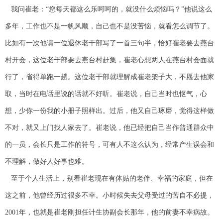
我问崔老：“您每天都这么乐呵呵的，就没什么烦恼吗？”他说这么
多年，工作也不是一帆风顺，自己也不是没苦恼，就看怎么调节了。
比如有一次他请一位退休老干部写了一首三句半，恰好崔老要去燕台
村开会，这位老干部要去燕台村赶集，崔老心想两人在燕台村会面就
行了，省得单跑一趟。这位老干部就理解成崔老架子大，不愿去他家
取，当时在电话里说的话就不好听。崔老说，自己当时也怄气，心
想，少你一份我的小册子照样出。过后，他又自己琢磨，觉得这样做
不对，就又上门找人家去了。崔老说，他已经把自己当作普通群众中
的一员，会长只是工作的符号，可有人不这么认为，经常产生误会和
不理解，做好人好事也难。
至于个人生活上，别看崔老现在有体贴的老伴、幸福的家庭，但在
这之前，他曾经历过很多不幸。小时候失去父母受过的苦自不必提，
2001年，也就是崔老刚担任计生协副会长那年，他的前妻不幸病故。