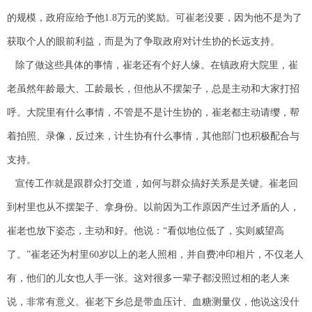
的规模，政府应给予他1.8万元的奖励。可崔老没要，因为他不是为了
获取个人的眼前利益，而是为了争取政府对计生协的长远支持。
除了做这些具体的事情，崔老还有个好人缘。在镇政府大院里，崔
老虽然年龄最大、工龄最长，但他从不摆架子，总是主动和大家打招
呼。大院里有什么事情，不管是不是计生协的，崔老都主动请缨，帮
着拍照、录像，反过来，计生协有什么事情，其他部门也积极配合与
支持。
宣传工作就是跟群众打交道，如何与群众搞好关系是关键。崔老回
到村里也从不摆架子、拿身份。以前因为工作原因产生过矛盾的人，
崔老也放下姿态，主动和好。他说：“看似地位低了，实则威望高
了。”崔老还为村里60岁以上的老人照相，并自费冲印相片，不仅老人
有，他们的儿女也人手一张。这对很多一辈子都没照过相的老人来
说，非常有意义。崔老下乡总是带血压计、血糖测量仪，他说这没什