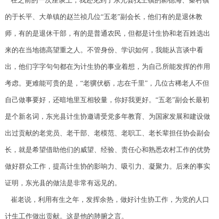
在之前的一次座谈上，我还见到了东光县找王镇的郝德海、秦村镇
的于长平、大单镇的赵兰祯几位“五老”副会长，他们有的是退休教
师，有的是退休干部，有的是普通农民，但都是计生协和老百姓选出
来的在当地德高望重之人。不管身份、学识如何，我能从言谈中看
出，他们字字句句都在为计生协的事业着想，为自己所能发挥的作用
考虑。更难能可贵的是，“老骥伏枥，志在千里”，几位古稀老人不但
自己做事要好，还暗地里互相较量，你好我更好。“五老”副会长最初
是个新名词，东光县计生协邀请受党多年教育、为国家发展和建设做
出过贡献的老党员、老干部、老模范、老职工、老长辈担任协会副会
长，就是希望借助他们的威望、经验、责任心和熟悉农村工作的优势
做好群众工作，提高计生协的影响力、吸引力、凝聚力。后来的事实
证明，东光县的做法是非常有远见的。
崔老说，利用有生之年，发挥余热，做好计生协工作，为党的人口
计生工作做出贡献。这是他的肺腑之言。