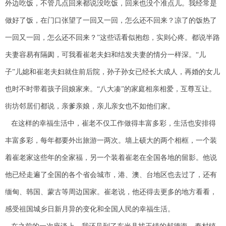
外边吃饭，不管几点回来都说没吃饭，回来也没个准点儿。我经常是
做好了饭，在门口张望了一回又一回，怎么还不回来？凉了的饭热了
一回又一回，怎么还不回来？”这些话看似抱怨，实则心疼。都说半路
夫妻容易有隔阂，可我看崔老夫妇和结发夫妻的情分一样深。“儿
子”儿媳和崔老夫妇就住前后院，孙子孙女已经长大成人，再婚的女儿
也时不时带着孩子回娘家来。“八大凑”的家庭相亲相爱，互尊互让。
街坊邻居们都说，亲爹亲娘，亲儿亲女也不如他们家。
在这样的幸福生活中，崔老不仅工作做得丰富多彩，生活也安排得
丰富多彩，每年都要外出旅游一两次。墙上硕大的两个相框，一个装
着崔老家这些年的全家福，另一个装着崔老在全国各地的留影。他说
他已经走遍了全国的各个省会城市，港、澳、台地区也去过了，还有
缅甸、韩国、蒙古等周边国家。崔老说，他还得去更多的地方看看，
感受祖国城乡日新月异的变化和全国人民的幸福生活。