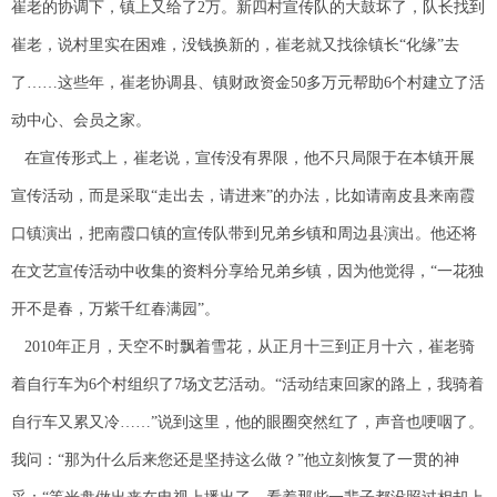
崔老的协调下，镇上又给了2万。新四村宣传队的大鼓坏了，队长找到
崔老，说村里实在困难，没钱换新的，崔老就又找徐镇长“化缘”去
了……这些年，崔老协调县、镇财政资金50多万元帮助6个村建立了活
动中心、会员之家。
在宣传形式上，崔老说，宣传没有界限，他不只局限于在本镇开展
宣传活动，而是采取“走出去，请进来”的办法，比如请南皮县来南霞
口镇演出，把南霞口镇的宣传队带到兄弟乡镇和周边县演出。他还将
在文艺宣传活动中收集的资料分享给兄弟乡镇，因为他觉得，“一花独
开不是春，万紫千红春满园”。
2010年正月，天空不时飘着雪花，从正月十三到正月十六，崔老骑
着自行车为6个村组织了7场文艺活动。“活动结束回家的路上，我骑着
自行车又累又冷……”说到这里，他的眼圈突然红了，声音也哽咽了。
我问：“那为什么后来您还是坚持这么做？”他立刻恢复了一贯的神