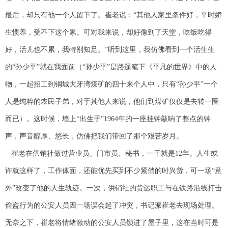
最后，却只有他一个人留下了。崔老说：“其他人家里条件好，平时娇
生惯养，受不下这个累。可对我来说，却好像到了天堂，吃饭吃得
好，活儿也不累，我特别知足。”听到这里，我仿佛看到一个活生生
的“孙少平”就在我面前（“孙少平”是路遥笔下《平凡的世界》中的人
物，一起招工到铜城大牙湾煤矿的四十来个人中，只有“孙少平”一个
人是纯粹的农民子弟，对于其他人来说，他们到煤矿仅仅是去转一圈
而已）。这时候，墙上“出生于”1964年的一座挂钟敲响了整点的钟
声，声音醇厚、悠长，仿佛把我们带回了那个艰苦岁月。
崔老在供销社做过营业员、门市员、秘书，一干就是12年。人生或
许就这样了，工作体面，还能优先买到不少紧俏的时兴货，可一场“意
外”改变了他的人生轨迹。一次，供销社的货运职工与在铁路沿线打击
偷盗行为的公安人员因一场误会起了冲突，书记派崔老去现场处理。
无奈之下，崔老将情绪激动的公安人员锁进了屋子里，这在当时可是