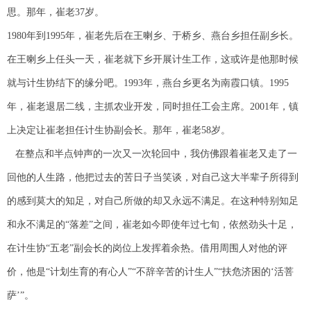
思。那年，崔老37岁。
1980年到1995年，崔老先后在王喇乡、于桥乡、燕台乡担任副乡长。
在王喇乡上任头一天，崔老就下乡开展计生工作，这或许是他那时候
就与计生协结下的缘分吧。1993年，燕台乡更名为南霞口镇。1995
年，崔老退居二线，主抓农业开发，同时担任工会主席。2001年，镇
上决定让崔老担任计生协副会长。那年，崔老58岁。
在整点和半点钟声的一次又一次轮回中，我仿佛跟着崔老又走了一
回他的人生路，他把过去的苦日子当笑谈，对自己这大半辈子所得到
的感到莫大的知足，对自己所做的却又永远不满足。在这种特别知足
和永不满足的“落差”之间，崔老如今即使年过七旬，依然劲头十足，
在计生协“五老”副会长的岗位上发挥着余热。借用周围人对他的评
价，他是“计划生育的有心人”“不辞辛苦的计生人”“扶危济困的‘活菩
萨’”。