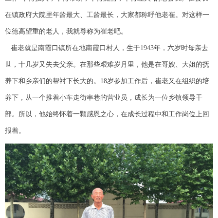
在镇政府大院里年龄最大、工龄最长，大家都称呼他老崔。对这样一
位德高望重的老人，我就尊称为崔老吧。
崔老就是南霞口镇所在地南霞口村人，生于1943年，六岁时母亲去
世，十几岁又失去父亲。在那些艰难岁月里，他是在哥嫂、大姐的抚
养下和乡亲们的帮衬下长大的。18岁参加工作后，崔老又在组织的培
养下，从一个推着小车走街串巷的营业员，成长为一位乡镇领导干
部。所以，他始终怀着一颗感恩之心，在成长过程中和工作岗位上回
报着。