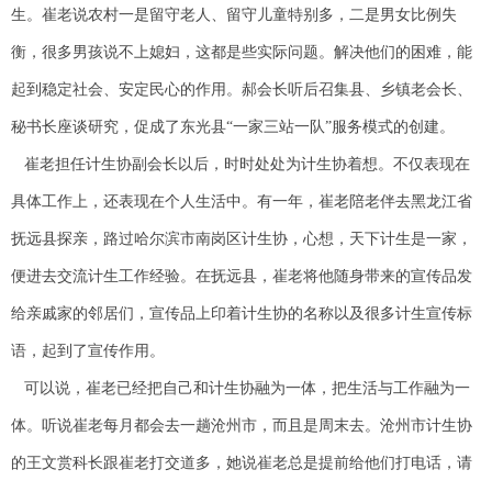
生。崔老说农村一是留守老人、留守儿童特别多，二是男女比例失
衡，很多男孩说不上媳妇，这都是些实际问题。解决他们的困难，能
起到稳定社会、安定民心的作用。郝会长听后召集县、乡镇老会长、
秘书长座谈研究，促成了东光县“一家三站一队”服务模式的创建。
崔老担任计生协副会长以后，时时处处为计生协着想。不仅表现在
具体工作上，还表现在个人生活中。有一年，崔老陪老伴去黑龙江省
抚远县探亲，路过哈尔滨市南岗区计生协，心想，天下计生是一家，
便进去交流计生工作经验。在抚远县，崔老将他随身带来的宣传品发
给亲戚家的邻居们，宣传品上印着计生协的名称以及很多计生宣传标
语，起到了宣传作用。
可以说，崔老已经把自己和计生协融为一体，把生活与工作融为一
体。听说崔老每月都会去一趟沧州市，而且是周末去。沧州市计生协
的王文赏科长跟崔老打交道多，她说崔老总是提前给他们打电话，请