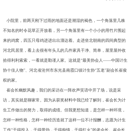
小院里，前两天刚下过雨的地面还是潮湿的褐色，一个角落里几株
不知名的时令花草正开放着，另一个角落里有一个小小的用竹片围起
来的鸡窝，四五只母鸡进进出出溜达着。走进坐北朝南的四间典型的
河北民居里，看上去很有年头儿的几件家具干净、简单，屋里屋外收
拾得利利索索，一看就是勤谨人家。这就是“最美协会人——中国计生
协十佳人物”、河北省沧州市东光县南霞口镇计生协“五老”副会长崔俊
权的家。
崔会长幽默风趣，我们的采访在一阵欢声笑语中开了场，说是采
访，其实就是聊家常。因为从获奖材料中我已经了解到，崔会长为计
生工作做出的努力，取得的成绩。但我更想知道，是怎样一种环境，
怎样一种性格，怎样一种经历造就了这样一位不计报酬，志愿为计生
工作“干得投入，干得带劲，干得痴情，干得红火”的老会长。崔会长