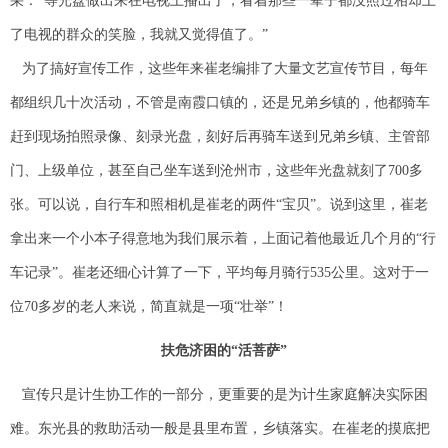
采：“等光盘做出来在电视上播出了，看着那些一辈子都没照过相却上
了电视的群众的笑脸，我就又觉得值了。”
为了搞好宣传工作，这些年来崔老编排了大量文艺宣传节目，每年
都组织几十次活动，不管是南霞口镇的，还是兄弟乡镇的，他都骑车
赶到现场拍照录像、刻录光盘，刻好后再骑车送到兄弟乡镇、主管部
门、上级单位，甚至自己坐车送到沧州市，这些年光盘就刻了700多
张。可以说，自行车和照相机是崔老的两件“宝贝”。说到这里，崔老
拿出来一个小本子得意地为我们展示着，上面记着他最近几个月的“行
车记录”。崔老还细心计算了一下，平均每月骑行535公里。这对于一
位70多岁的老人来说，简直就是一项“壮举”！
扶危济困的“活菩萨”
宣传只是计生协工作的一部分，更重要的是为计生家庭解决实际困
难。东光县的救助活动一般是县里布置，乡镇落实。在崔老的摸底把