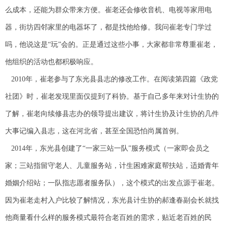
么成本，还能为群众带来方便。崔老还会修收音机、电视等家用电
器，街坊四邻家里的电器坏了，都是找他给修。我问崔老专门学过
吗，他说这是“玩”会的。正是通过这些小事，大家都非常尊重崔老，
他组织的活动也都积极响应。
2010年，崔老参与了东光县县志的修改工作。在阅读第四篇《政党
社团》时，崔老发现里面仅提到了科协。基于自己多年来对计生协的
了解，崔老向续修县志办的领导提出建议，将计生协及计生协的几件
大事记编入县志，这在河北省，甚至全国恐怕尚属首例。
2014年，东光县创建了“一家三站一队”服务模式（一家即会员之
家；三站指留守老人、儿童服务站，计生困难家庭帮扶站，适婚青年
婚姻介绍站；一队指志愿者服务队），这个模式的出发点源于崔老。
因为崔老走村入户比较了解情况，东光县计生协的郝逢春副会长就找
他商量看什么样的服务模式最符合老百姓的需求，贴近老百姓的民