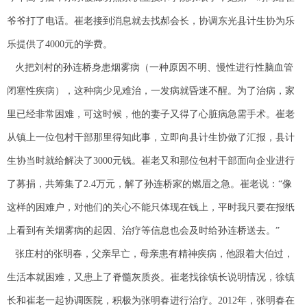
爷爷打了电话。崔老接到消息就去找郝会长，协调东光县计生协为乐
乐提供了4000元的学费。
火把刘村的孙连桥身患烟雾病（一种原因不明、慢性进行性脑血管
闭塞性疾病），这种病少见难治，一发病就昏迷不醒。为了治病，家
里已经非常困难，可这时候，他的妻子又得了心脏病急需手术。崔老
从镇上一位包村干部那里得知此事，立即向县计生协做了汇报，县计
生协当时就给解决了3000元钱。崔老又和那位包村干部面向企业进行
了募捐，共筹集了2.4万元，解了孙连桥家的燃眉之急。崔老说：“像
这样的困难户，对他们的关心不能只体现在钱上，平时我只要在报纸
上看到有关烟雾病的起因、治疗等信息也会及时给孙连桥送去。”
张庄村的张明春，父亲早亡，母亲患有精神疾病，他跟着大伯过，
生活本就困难，又患上了脊髓灰质炎。崔老找徐镇长说明情况，徐镇
长和崔老一起协调医院，积极为张明春进行治疗。2012年，张明春在