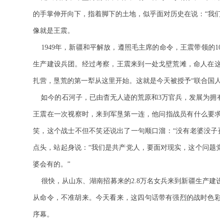
的手掌伸开向下，指着脚下的土地，似乎面对历史在说：“我们
像就是王震。
1949年，新疆和平解放，遵照毛主席的命令，王震带领的
生产建设兵团。经过考察，王震来到一处
戈壁荒滩，命人在
扎营，垦荒的第一犁从这里开始。这就是今天被授予“联合国
如今的石河子，已由杳无人迹的荒原和3万官兵，发展为拥
王震在一次视察时，来到军垦第一连，他问指战员有什么要求
笑，这个战士不但不笑还说出了一句顺口溜：“没有老婆没子
点头，站起身说：“我们是共产党人，要面对现实，这个问题
婆会有的。”
很快，从山东、湖南招募来的2.8万名女兵来到新疆生产
从命令，不准胡来。今天看来，这四句话带有强烈的战时色
序幕。