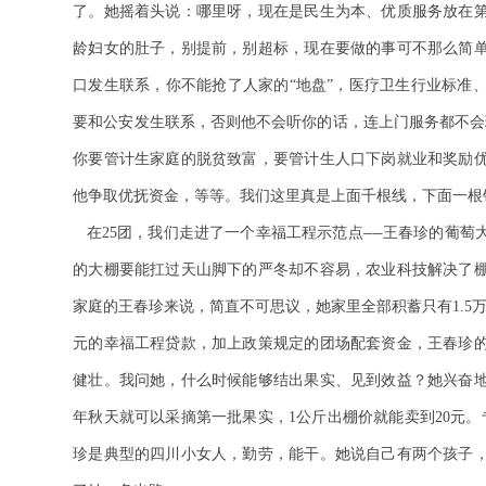
了。她摇着头说：哪里呀，现在是民生为本、优质服务放在
龄妇女的肚子，别提前，别超标，现在要做的事可不那么简
口发生联系，你不能抢了人家的“地盘”，医疗卫生行业标准
要和公安发生联系，否则他不会听你的话，连上门服务都不会
你要管计生家庭的脱贫致富，要管计生人口下岗就业和奖励
他争取优抚资金
，
等等。我们这里真是上面千根线，下面一根
在25团，我们走进了一个幸福工程示范点
王春珍的葡萄大
──
的大棚要能扛过天山脚下的严冬却不容易，农业科技解决了棚
家庭的王春珍来说，简直不可思议，她家里全部积蓄只有1.5
元的幸福工程贷款，加上政策规定的团场配套资金，王春珍
健壮。我问她，什么时候能够结出果实、见到效益？她兴奋
年秋天就可以采摘第一批果实，1公斤出棚价就能卖到20元
珍是典型的四川小女人，勤劳，能干。她说自己有两个孩子