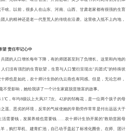
就干啥。以前，很多人在山东、河南、山西、甘肃老家都有很强的生育
兵团人的精神还是老一代垦荒人的传统在沿袭。这里收入抵不上内地，
希望
责任牢记心中
，兵团的人口增长每年下降，有的师团甚至到了负增长。这里和内地的
人们没有强烈的生育欲望，生育与人口繁衍呈现出“兵团式”的特殊状
农十师也是如此，农十师计生协的仇云燕也有同感。但是，无论怎样，
毫不受影响，她给我讲了一个计生家庭脱贫致富的故事。
.1℃，年均8级以上大风37.7次。42岁的邹梅花，是一位两个孩子的母
米之遥。恶劣的环境，反常的气候使她的辛勤劳作常常是付出远远大于
生活需要钱，发展养殖也需要钱……农十师计生协开展的“救助贫困母
0只羊，购打草机、建青贮池，自己动手盖起了标准化圈舍。在师、团计