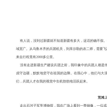
文/
有人说，没到过新疆就不知道新疆有多大，这话的确不假。
域宽广。从乌鲁木齐的兵团机关，到库尔勒的农二师，需要飞
来去行程竟有2000多公里。
没有走进新疆生产建设兵团之前，我印象中的兵团人都是
戍守边疆，默默地坚守在祖国的边陲。在我心中，他们与大
们，兵团人才在我的视觉中生机勃勃地活跃起来。
荒滩
走出石河子军垦博物馆，我在广场上看到一尊铜像，一位戎