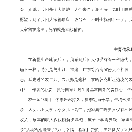
会，她说：兵团是个大熔炉，人们来自五湖四海，党叫干啥
愿望，到了兵团大家都响应上级号召，不叫生就都不生了。
大家留在这里，凭的就是奉献精神。
生育传承
在新疆生产建设兵团，我感到兵团人似乎有着一丝隐忧
确不一样，特别是与浙江、福建、广东等沿海省份大不相同，
态。我走过的农二师、农八师是这样，在哈萨克斯坦边境的
计生工作者的职责，执行国家计划生育基本国策的责任心，丝
农十师186团，冬季严寒持久，夏季短而干旱，年均气温4
亲，大女儿上大学，小女儿上高中，她家离中哈界河仅有50
收入，每年的收入仅仅能解决温饱，孩子上学需要钱，家里
亲”活动给她送来了2万元幸福工程项目贷款，夫妇俩买了7