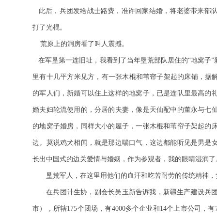
此后，兵团发给战士路费，准许回家结婚，将老婆带来部队
打了光棍。
荒原上的洞房看了叫人震撼。
在军垦第一连旧址，我看到了当年垦荒部队居住的“地窝子
里有十几平方米见方，有一张木棍和苇帘子架起的床铺，据解
的军人们，新婚可以住上这样的地窝子，已是连队里最高的
婚夫妇轮流使用的，分居的夫妻，像是天仙配中的董永与七
的地窝子婚房，同样大小的屋子，一张木棍和苇帘子架起的
边。莫说鸡犬相闻，就是那边喘口气，这边都能听见是男是
长出中国式的边关爱情与婚姻，作为参观者，我的眼睛湿润了
垦荒军人，在这里用他们的血汗和吃苦耐劳的传统精神，
在兵团计生协，副会长吴玉新告诉我，新疆生产建设兵团从
市），所辖175个团场，有4000多个企业和14个上市公司，有