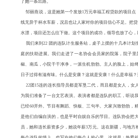
了她一条出路。
邹丽燕说，这是她第一个发放1万元幸福工程贷款的项目点
线无异于杯水车薪，况且也让人家对你的项目信心不足。把贷
水漂，项目还怎么往下做。这个项目的成功，领导也放了心，
我们来到22 团的连队计生服务站，桌子上摆的十几本计
庭的扶助进展。我们走进了一名协会会员家的院落，院子里
椒、南瓜，小院干干净净，一派生机勃勃。主人的脸上，始
日子过得有滋有味。什么是安康？这就是安康！什么是幸福？
22团15连的连长指导员都是军垦二代，而且都是女人，女
为我们准备了一台文艺表演。表演者都是连队的职工，听说我
已经60开外。节目有舞蹈、快板、三句半。大家兴致勃勃，
是他们自编自演的，也是平时自娱自乐的节目。连队协会把
员，她和连长薪资多少，她说年薪3万元。这在新疆，与地方
每个连队的墙上，也写在他们每个人的心里。这就是：热爱