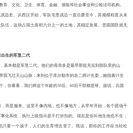
教育、文化、卫生、体育、金融、保险等社会事业和公检法司机构。
军屯戍边史。从西汉开始，军队屯垦戍边一直沿袭至今，其规模程度从未
大队伍，这块占国土面积六分之一的土地，其稳定发展、坚固国防就无
里出生的军垦二代
，基本都是军垦二代。他们的母亲多是最早那批充实到部队里的山
带我飞过天山山脉，来到位于库尔勒市的农二师计生委，她指着计生
，你看看，我们师这个年龄的50后、60后干部都是呀。据说，兵团
口，而是服务。这里不像内地，也不像地方，从早年开始，各个团场干
军事化系统，执行上级指示是不打折扣的。现在是你叫他生他也不生，
，也只要一个孩子，人们的生育理念变了。我说，那你的工作应当轻松