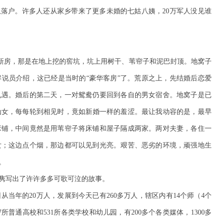
落户。许多人还从家乡带来了更多未婚的七姑八姨，20万军人没见谁
”新房，那是在地上挖的窖坑，坑上用树干、苇帘子和泥巴封顶。地窝子
说员介绍，这已经是当时的“豪华客房”了。荒原之上，先结婚后恋爱
礼遇。婚后的第二天，一对鸳鸯仍要回到各自的男女宿舍。地窝子是已
仙女，每每轮到
相见时，竟如新婚一样的羞涩。最让我动容的是，最早
床铺，中间竟然是用苇帘子将床铺和屋子隔成两家。两对夫妻，各住一
女；这边点个烟，那边都可以见到光亮。艰苦、恶劣的环境，顽强地生
。
隽写出了许许多多可歌可泣的故事。
当年的20万人，发展到今天已有260多万人，辖区内有14个师（4个
7所普通高校和531所各类学校和幼儿园，有200多个各类媒体，1300多