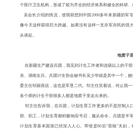
个医疗卫生机构，形成了较为齐全的经济体系和健全的科研、
吴会长介绍的情况，使我联想到中国2000多年来新疆的
像今天这样获得巨大跨越。如果没有这样一支
亦军亦民的强
从谈起。
地窝子
在新疆生产建设兵团，我见到计生工作者和连级以上的干部
东、湖南女兵。兵团计生协会秘书长吴少华就是其中一个，她
委主任邹丽燕说，这也是军垦二代。邹主任笑着说，何止我一个
各个师的计生干部很多人都是地窝子里走出来的。
邹主任告诉我，在兵团，计划生育工作更多的不是控制人
部、职工，计划生育都积极响应号召，服从命令。
兵团是半
计划生育基本国策已经深入人心。即使是80后“双独”夫妇