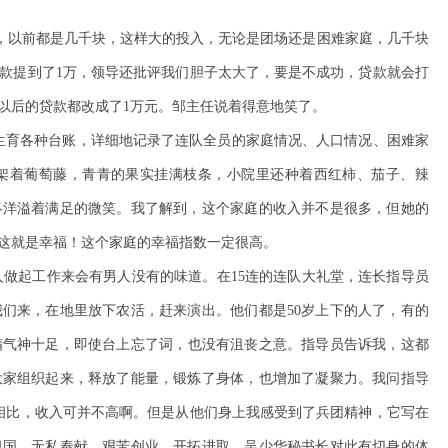
，以前都是几千块，这样大的投入，无论是团场还是困难家庭，几千块
款提到了1万，领导还批评我们胆子太大了，要是不成功，贷款就会打
以后的贷款都改成了1万元。邹主任说着得意地笑了。
划生育各种台账，详细地记录了连队全员的家庭情况、人口情况、困难家
架着葡萄藤，青青的果实挂满枝条，小院里还种着西红柿、茄子、辣
终洋溢着满足的微笑。我了解到，这个家庭的收入并不是很多，但她的
这就是幸福！这个家庭的幸福指数一定很高。
人做起工作来会有男人没有的味道。在15连的连队大礼堂，连长指导员
们来，在地里放下农活，赶来演出。他们都是50岁上下的人了，有的
精气神十足，即使台上忘了词，
也没有沮丧之意。指导员告诉我，这都
大家组织起来，释放了能量，锻炼了身体，也增加了凝聚力。我问指导
相比，收入可并不高啊。但是从他们身上我感受到了兵团精神，它写在
祖国、无私奉献、艰苦创业、开拓进取。吴少华秘书长对此有切身的体