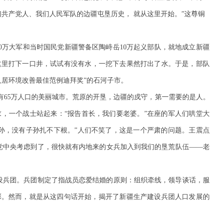
共产党人、我们人民军队的边疆屯垦历史， 就从这里开始。”这尊铜
10万大军和当时国民党新疆警备区陶峙岳10万起义部队，就地成立新疆
这里打下一口井，试试有没有水，一挖下去果然打出了水。于是，部队
人居环境改善最佳范例迪拜奖”的石河子市。
有65万人口的美丽城市。荒原的开垦，边疆的戍守
，
第一需要的是人。
，一个战士站起来：“报告首长，我们要老婆。”在座的军人们哄堂大
孙，没有子孙扎不下根。”人们不笑了，这是一个严肃的问题。王震点
党中央考虑到了，很快就有内地来的女兵加入到我们的垦荒队伍——老
建设兵团。兵团制定了指战员恋爱结婚的原则：组织牵线，领导谈话，服
彩。然而，就是从这四句话开始，揭开了新疆生产建设兵团人口发展的