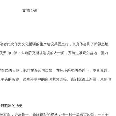
曹怀新
笔者此次作为文化援疆的生产建设兵团之行，真真体会到了新疆之地
跃天山山脉；去哈萨克斯坦边境的农十师，要跨过准噶尔盆地，疆内
传奇式的人物，他们在遥远的边疆，在环境恶劣的条件下，屯垦荒原、
漠尽头的历史、边塞诗歌中的传说紧紧连接。直到我踏上新疆，见到他
上镌刻出的历史
马将军，身后是一匹扬蹄奋起的骏马，他一只手拿着望远镜，一只手