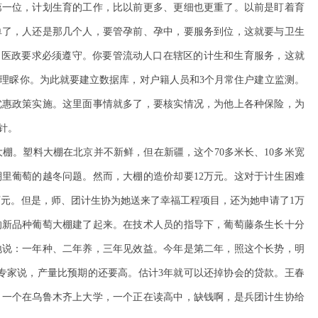
第一位，计划生育的工作，比以前更多、更细也更重了。以前是盯着育
单了，人还是那几个人，要管孕前、孕中，要服务到位，这就要与卫生
、医政要求必须遵守。你要管流动人口在辖区的计生和生育服务，这就
理睬你。为此就要建立数据库，对户籍人员和3个月常住户建立监测。
优惠政策实施。这里面事情就多了，要核实情况，为他上各种保险，为
针。
棚。塑料大棚在北京并不新鲜，但在新疆，这个70多米长、10多米宽
里葡萄的越冬问题。然而，大棚的造价却要12万元。这对于计生困难
万元。但是，师、团计生协为她送来了幸福工程项目，还为她申请了1万
的新品种葡萄大棚建了起来。在技术人员的指导下，葡萄藤条生长十分
地说：一年种、二年养，三年见效益。今年是第二年，照这个长势，明
。专家说，产量比预期的还要高。估计3年就可以还掉协会的贷款。王春
，一个在乌鲁木齐上大学，一个正在读高中，缺钱啊，是兵团计生协给