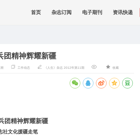
首页
杂志订阅
电子期刊
资讯快递
兵团精神辉耀新疆
江潮
工作动态
《人生》杂志 2012年第11期
收藏
兵团精神辉耀新疆
志社文化援疆走笔